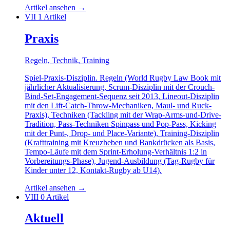
Artikel ansehen
→
VII
1 Artikel
Praxis
Regeln, Technik, Training
Spiel-Praxis-Disziplin. Regeln (World Rugby Law Book mit
jährlicher Aktualisierung, Scrum-Disziplin mit der Crouch-
Bind-Set-Engagement-Sequenz seit 2013, Lineout-Disziplin
mit den Lift-Catch-Throw-Mechaniken, Maul- und Ruck-
Praxis), Techniken (Tackling mit der Wrap-Arms-und-Drive-
Tradition, Pass-Techniken Spinpass und Pop-Pass, Kicking
mit der Punt-, Drop- und Place-Variante), Training-Disziplin
(Krafttraining mit Kreuzheben und Bankdrücken als Basis,
Tempo-Läufe mit dem Sprint-Erholung-Verhältnis 1:2 in
Vorbereitungs-Phase), Jugend-Ausbildung (Tag-Rugby für
Kinder unter 12, Kontakt-Rugby ab U14).
Artikel ansehen
→
VIII
0 Artikel
Aktuell