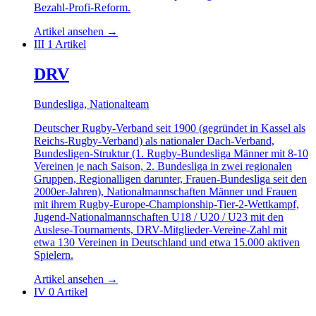
Bezahl-Profi-Reform.
Artikel ansehen
→
III
1 Artikel
DRV
Bundesliga, Nationalteam
Deutscher Rugby-Verband seit 1900 (gegründet in Kassel als
Reichs-Rugby-Verband) als nationaler Dach-Verband,
Bundesligen-Struktur (1. Rugby-Bundesliga Männer mit 8-10
Vereinen je nach Saison, 2. Bundesliga in zwei regionalen
Gruppen, Regionalligen darunter, Frauen-Bundesliga seit den
2000er-Jahren), Nationalmannschaften Männer und Frauen
mit ihrem Rugby-Europe-Championship-Tier-2-Wettkampf,
Jugend-Nationalmannschaften U18 / U20 / U23 mit den
Auslese-Tournaments, DRV-Mitglieder-Vereine-Zahl mit
etwa 130 Vereinen in Deutschland und etwa 15.000 aktiven
Spielern.
Artikel ansehen
→
IV
0 Artikel