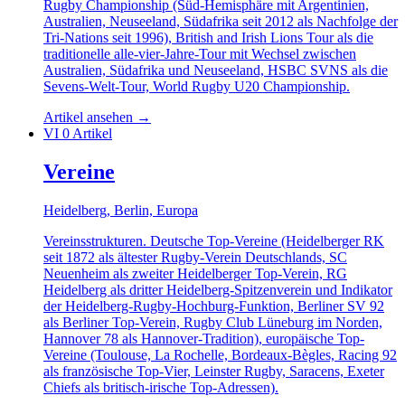
Rugby Championship (Süd-Hemisphäre mit Argentinien,
Australien, Neuseeland, Südafrika seit 2012 als Nachfolge der
Tri-Nations seit 1996), British and Irish Lions Tour als die
traditionelle alle-vier-Jahre-Tour mit Wechsel zwischen
Australien, Südafrika und Neuseeland, HSBC SVNS als die
Sevens-Welt-Tour, World Rugby U20 Championship.
Artikel ansehen
→
VI
0 Artikel
Vereine
Heidelberg, Berlin, Europa
Vereinsstrukturen. Deutsche Top-Vereine (Heidelberger RK
seit 1872 als ältester Rugby-Verein Deutschlands, SC
Neuenheim als zweiter Heidelberger Top-Verein, RG
Heidelberg als dritter Heidelberg-Spitzenverein und Indikator
der Heidelberg-Rugby-Hochburg-Funktion, Berliner SV 92
als Berliner Top-Verein, Rugby Club Lüneburg im Norden,
Hannover 78 als Hannover-Tradition), europäische Top-
Vereine (Toulouse, La Rochelle, Bordeaux-Bègles, Racing 92
als französische Top-Vier, Leinster Rugby, Saracens, Exeter
Chiefs als britisch-irische Top-Adressen).