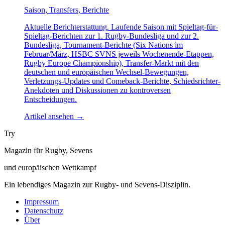
Saison, Transfers, Berichte
Aktuelle Berichterstattung. Laufende Saison mit Spieltag-für-
Spieltag-Berichten zur 1. Rugby-Bundesliga und zur 2.
Bundesliga, Tournament-Berichte (Six Nations im
Februar/März, HSBC SVNS jeweils Wochenende-Etappen,
Rugby Europe Championship), Transfer-Markt mit den
deutschen und europäischen Wechsel-Bewegungen,
Verletzungs-Updates und Comeback-Berichte, Schiedsrichter-
Anekdoten und Diskussionen zu kontroversen
Entscheidungen.
Artikel ansehen
→
Try
Magazin für Rugby, Sevens
und europäischen Wettkampf
Ein lebendiges Magazin zur Rugby- und Sevens-Disziplin.
Impressum
Datenschutz
Über