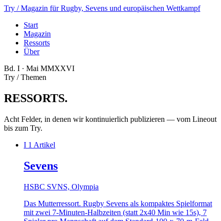
Try
/ Magazin für Rugby, Sevens und europäischen Wettkampf
Start
Magazin
Ressorts
Über
Bd. I · Mai MMXXVI
Try / Themen
RESSORTS
.
Acht Felder, in denen wir kontinuierlich publizieren — vom Lineout
bis zum Try.
I
1 Artikel
Sevens
HSBC SVNS, Olympia
Das Mutterressort. Rugby Sevens als kompaktes Spielformat
mit zwei 7-Minuten-Halbzeiten (statt 2x40 Min wie 15s), 7