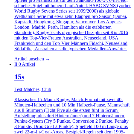
Spieler pro Mannschaft auf dem Standard-100-x-70-m-Feld,
schnelles Spiel mit hohem Lauf-Anteil. HSBC SVNS (vorher
World Rugby Sevens Series seit 1999/2000) als globale
Wettkampf-Serie mit etwa zehn Etappen pro Saison (Dubai,
Kapstadt, Hongkong, Singapur, Vancouver, Los Angeles,
London, Madrid, Perth, Hamilton als die etablierten
Standorte), Rugby 7s als olympische Disziplin seit Rio 2016
mit den Top-Vier-Frauen Australien, Neuseeland, USA,
Frankreich und den Top-Vier-Männern Fidschi, Neuseeland,
Südafrika, Australien als die typischen Medaillen-Anwärter.
Artikel ansehen
→
II
0 Artikel
15s
Test-Matches, Club
Klassisches 15-Mann-Rugby. Match-Format mit zwei 40-
Minuten-Halbzeiten und 10 Min Halbzeit-Pause, Mannschaft
aus 8 Stürmern (Tight Five als die ersten fünf in Scrum-
Aufstellung plus drei Hintermänner) und 7 Hintermännern,
Punkte-System (Try 5 Punkte, Conversion 2 Punkte, Penalty
3 Punkte, Drop Goal 3 Punkte), Spielfeld 100 m Länge plus
zwei 22-m-In-Goal-Areas, Bestpiel-Regeln seit dem 1995-