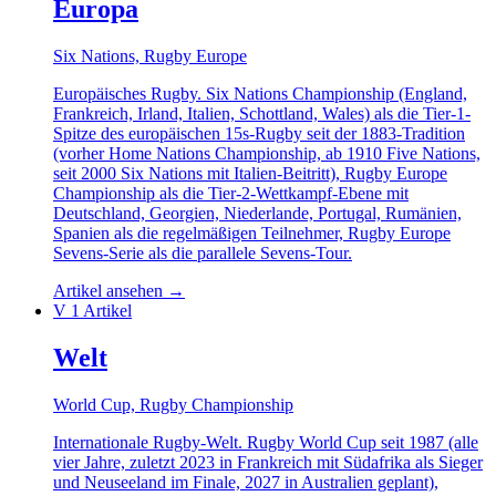
Europa
Six Nations, Rugby Europe
Europäisches Rugby. Six Nations Championship (England,
Frankreich, Irland, Italien, Schottland, Wales) als die Tier-1-
Spitze des europäischen 15s-Rugby seit der 1883-Tradition
(vorher Home Nations Championship, ab 1910 Five Nations,
seit 2000 Six Nations mit Italien-Beitritt), Rugby Europe
Championship als die Tier-2-Wettkampf-Ebene mit
Deutschland, Georgien, Niederlande, Portugal, Rumänien,
Spanien als die regelmäßigen Teilnehmer, Rugby Europe
Sevens-Serie als die parallele Sevens-Tour.
Artikel ansehen
→
V
1 Artikel
Welt
World Cup, Rugby Championship
Internationale Rugby-Welt. Rugby World Cup seit 1987 (alle
vier Jahre, zuletzt 2023 in Frankreich mit Südafrika als Sieger
und Neuseeland im Finale, 2027 in Australien geplant),