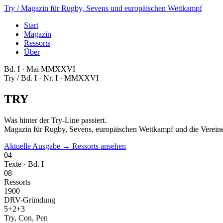
Try
/ Magazin für Rugby, Sevens und europäischen Wettkampf
Start
Magazin
Ressorts
Über
Bd. I · Mai MMXXVI
Try / Bd. I · Nr. I · MMXXVI
TRY
Was hinter der Try-Line passiert.
Magazin für Rugby, Sevens, europäischen Wettkampf und die Vereine
Aktuelle Ausgabe →
Ressorts ansehen
04
Texte · Bd. I
08
Ressorts
1900
DRV-Gründung
5+2+3
Try, Con, Pen