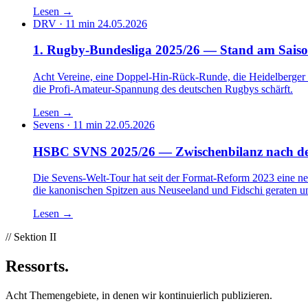
Lesen
→
DRV · 11 min
24.05.2026
1. Rugby-Bundesliga 2025/26 — Stand am Sais
Acht Vereine, eine Doppel-Hin-Rück-Runde, die Heidelberger T
die Profi-Amateur-Spannung des deutschen Rugbys schärft.
Lesen
→
Sevens · 11 min
22.05.2026
HSBC SVNS 2025/26 — Zwischenbilanz nach de
Die Sevens-Welt-Tour hat seit der Format-Reform 2023 eine ne
die kanonischen Spitzen aus Neuseeland und Fidschi geraten u
Lesen
→
// Sektion II
Ressorts
.
Acht Themengebiete, in denen wir kontinuierlich publizieren.