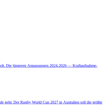
zielt. Die jüngeren Anpassungen 2024-2026 — Kraftaufnahme-
nde geht: Der Rugby World Cup 2027 in Australien soll die größte