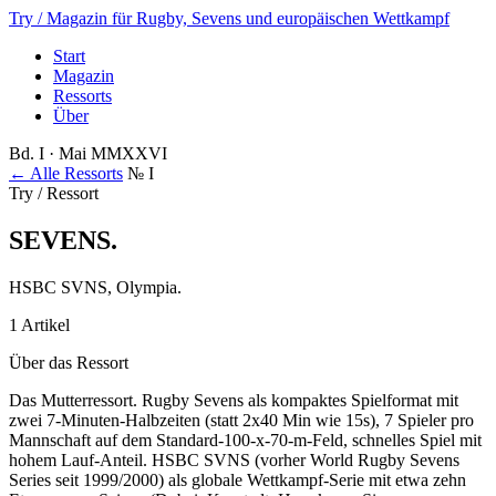
Try
/ Magazin für Rugby, Sevens und europäischen Wettkampf
Start
Magazin
Ressorts
Über
Bd. I · Mai MMXXVI
← Alle Ressorts
№ I
Try / Ressort
SEVENS
.
HSBC SVNS, Olympia.
1 Artikel
Über das Ressort
Das Mutterressort. Rugby Sevens als kompaktes Spielformat mit
zwei 7-Minuten-Halbzeiten (statt 2x40 Min wie 15s), 7 Spieler pro
Mannschaft auf dem Standard-100-x-70-m-Feld, schnelles Spiel mit
hohem Lauf-Anteil. HSBC SVNS (vorher World Rugby Sevens
Series seit 1999/2000) als globale Wettkampf-Serie mit etwa zehn