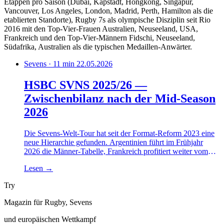
Etappen pro Saison (Dubai, Kapstadt, Hongkong, Singapur,
Vancouver, Los Angeles, London, Madrid, Perth, Hamilton als die
etablierten Standorte), Rugby 7s als olympische Disziplin seit Rio
2016 mit den Top-Vier-Frauen Australien, Neuseeland, USA,
Frankreich und den Top-Vier-Männern Fidschi, Neuseeland,
Südafrika, Australien als die typischen Medaillen-Anwärter.
Sevens · 11 min
22.05.2026
HSBC SVNS 2025/26 —
Zwischenbilanz nach der Mid-Season
2026
Die Sevens-Welt-Tour hat seit der Format-Reform 2023 eine
neue Hierarchie gefunden. Argentinien führt im Frühjahr
2026 die Männer-Tabelle, Frankreich profitiert weiter vom
Heim-Olympia-Sieg, und die kanonischen Spitzen aus
Lesen
→
Neuseeland und Fidschi geraten unter Druck.
Try
Magazin für Rugby, Sevens
und europäischen Wettkampf